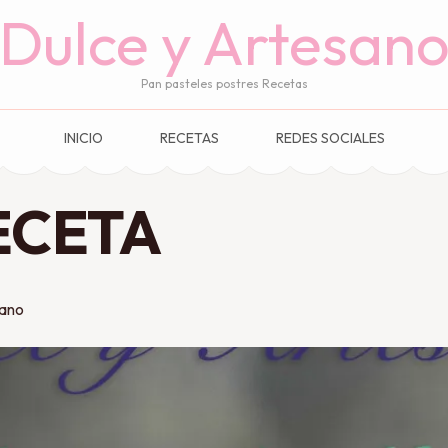
Dulce y Artesan
Pan pasteles postres Recetas
INICIO
RECETAS
REDES SOCIALES
ECETA
sano