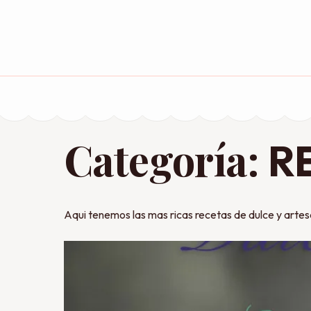
Saltar
al
contenido
(presiona
la
tecla
Intro)
Categoría:
R
Aqui tenemos las mas ricas recetas de dulce y arte