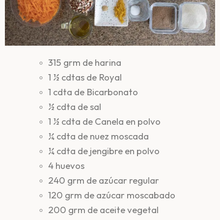
315 grm de harina
1 ½ cdtas de Royal
1 cdta de Bicarbonato
½ cdta de sal
1 ½ cdta de Canela en polvo
¼ cdta de nuez moscada
¼ cdta de jengibre en polvo
4 huevos
240 grm de azúcar regular
120 grm de azúcar moscabado
200 grm de aceite vegetal