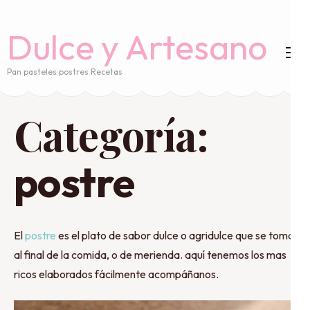
Saltar
al
Dulce y Artesano
contenido
(presiona
Pan pasteles postres Recetas
la
tecla
Categoría:
Intro)
postre
El
postre
es el plato de sabor dulce o agridulce que se toma
al final de la comida, o de merienda. aquí tenemos los mas
ricos elaborados fácilmente acompáñanos.