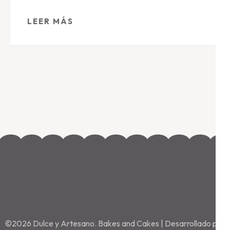
LEER MÁS
©2026
Dulce y Artesano
.
Bakes and Cakes | Desarrollado por