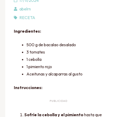
17/11/2024
abelrn
RECETA
Ingredientes:
500 g de bacalao desalado
3 tomates
1 cebolla
1 pimiento rojo
Aceitunas y alcaparras al gusto
Instrucciones:
PUBLICIDAD
Sofríe la cebolla y el pimiento
hasta que