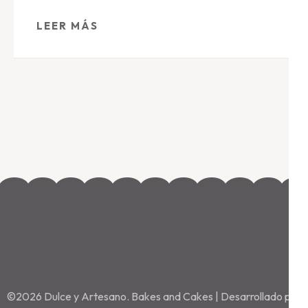
LEER MÁS
©2026
Dulce y Artesano
.
Bakes and Cakes | Desarrollado por