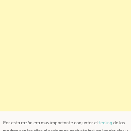
Por esta razón era muy importante conjuntar el
feeling
de las
madres con las hijas al cocinar en conjunto incluso las abuelas y