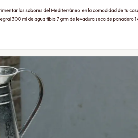
imentar los sabores del Mediterráneo en la comodidad de tu casa
ral 300 ml de agua tibia 7 grm de levadura seca de panadero 1 