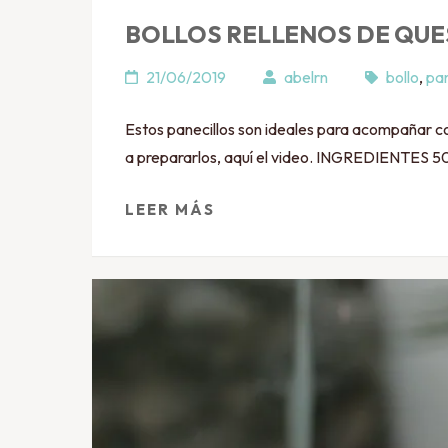
BOLLOS RELLENOS DE QU
21/06/2019
abelrn
bollo
,
pa
Estos panecillos son ideales para acompañar co
a prepararlos, aquí el video. INGREDIENTES 5
LEER MÁS