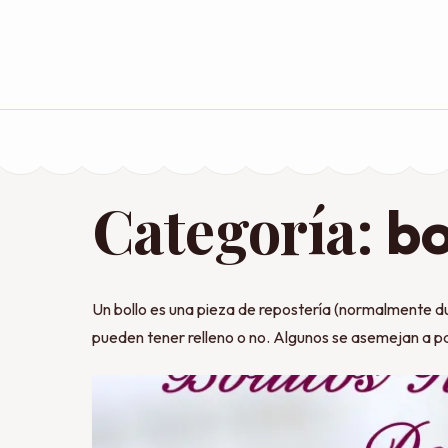
Saltar
al
contenido
(presiona
la
tecla
Intro)
Categoría:
bo
Un bollo es una pieza de repostería (normalmente du
pueden tener relleno o no. Algunos se asemejan a pan